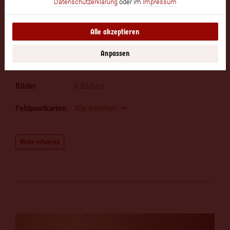
Datenschutzerklärung
oder im
Impressum
vor. Durch ein rheumatisches Leiden
gezwungen musste er die Funktion des
Kommandanten 1930 aufgeben. Am 11.
Alle akzeptieren
Februar 1936 ist er verstorben. Seine
Urne ist auf dem Friedhof Melaten
Anpassen
beigesetzt worden. (1)
6 Bild(er)
Alle ansehen
Mehr erfahren