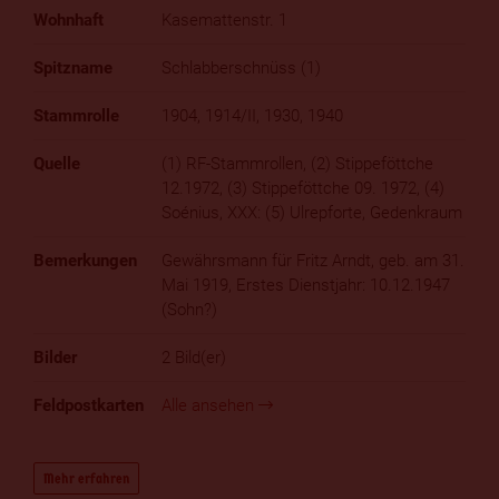
Kasemattenstr. 1
Schlabberschnüss (1)
1904, 1914/II, 1930, 1940
(1) RF-Stammrollen, (2) Stippeföttche
12.1972, (3) Stippeföttche 09. 1972, (4)
Soénius, XXX: (5) Ulrepforte, Gedenkraum
Gewährsmann für Fritz Arndt, geb. am 31.
Mai 1919, Erstes Dienstjahr: 10.12.1947
(Sohn?)
2 Bild(er)
Alle ansehen
Mehr erfahren