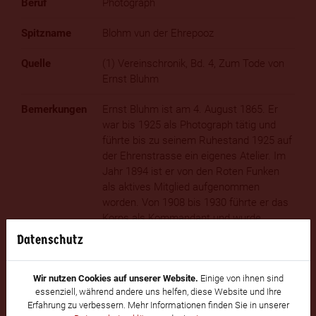
Photograph
Blohm vun der Ehrepooz
(1) Vereinschronik, Bd. 4, Zum Tode von
Ernst Bluhm
Ernst Bluhm ist am 4. August 1865. Er
war bis 1925 als Photograph tätig und
führte bis zu seinem Ruhestand 1925 auf
der Ehrenstrasse ein eigenes Atelier. Im
Jahr 1894 ist er von den Roten Funken
als aktives Mitglied aufgenommen
worden. Von 1908 bis 1930 führte er das
Korps als Kommandant und wurde
anschließend zum Ehren-Kommandanten
Datenschutz
ernannt. Unter seiner Regie stellten sich
die Funken 1926 in der Kölner Messe
Wir nutzen Cookies auf unserer Website.
Einige von ihnen sind
anlässlich der Jahrtausend-Ausstellung
essenziell, während andere uns helfen, diese Website und Ihre
Vertretern der Schwerindustrie aus dem
Erfahrung zu verbessern. Mehr Informationen finden Sie in unserer
Reichsverband der deutschen Industrie