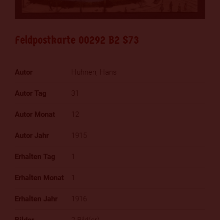
Feldpostkarte 00292 B2 S73
Huhnen, Hans
31
12
1915
1
1
1916
2 Bild(er)