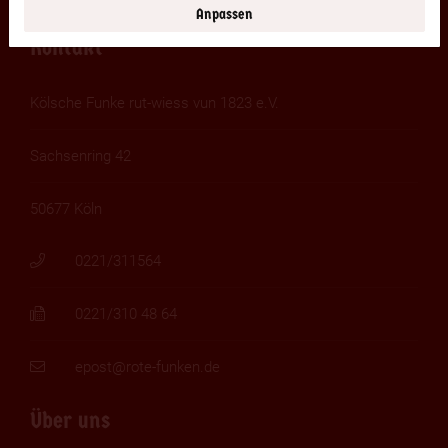
Anpassen
Kontakt
Kölsche Funke rut-wiess vun 1823 e.V.
Sachsenring 42
50677 Köln
0221/311564
0221/310 48 64
epost@rote-funken.de
Über uns