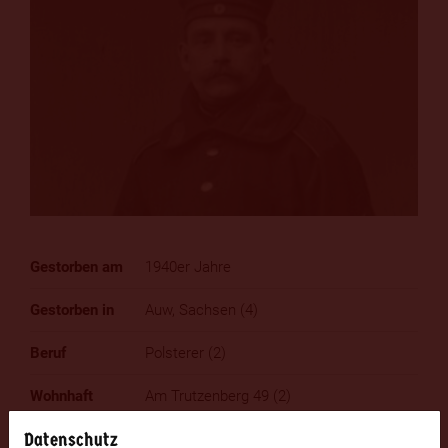
1940er Jahre
Auw, Sachsen (4)
Polsterer (2)
Am Trutzenberg 49 (2)
Datenschutz
Sprungfeder (1)