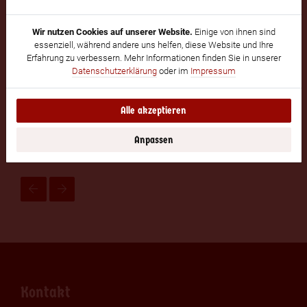
1902, 1914/II, 1930, 1940
Wir nutzen Cookies auf unserer Website.
Einige von ihnen sind
essenziell, während andere uns helfen, diese Website und Ihre
(1) RF-Stammrollen (2) Adressbuch Köln,
Erfahrung zu verbessern. Mehr Informationen finden Sie in unserer
(3) RF Chronik 1943-1945, RF-Chronik, Bd.
Datenschutzerklärung
oder im
Impressum
6, Zum Tode von August Liesenbefrg
Alle akzeptieren
1 Bild(er)
Anpassen
Alle ansehen
Kontakt