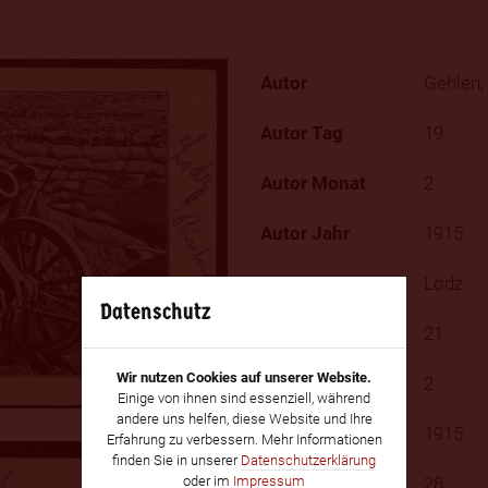
Gehlen,
19
2
1915
Lodz
Datenschutz
21
Wir nutzen Cookies auf unserer Website.
2
Einige von ihnen sind essenziell, während
andere uns helfen, diese Website und Ihre
1915
Erfahrung zu verbessern. Mehr Informationen
finden Sie in unserer
Datenschutzerklärung
28
oder im
Impressum