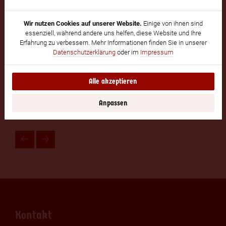
Wir nutzen Cookies auf unserer Website.
Einige von ihnen sind
essenziell, während andere uns helfen, diese Website und Ihre
Erfahrung zu verbessern. Mehr Informationen finden Sie in unserer
Datenschutzerklärung
oder im
Impressum
Bodde, Willy
Alle akzeptieren
8
Anpassen
9
Kontakt